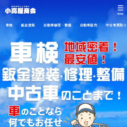
MENU
車検
鈑金塗装
自動車修理・整備
自動車販売
中古車買取り