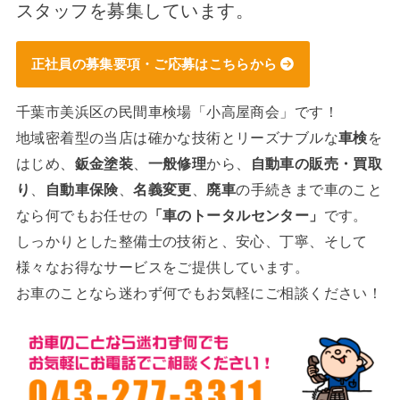
スタッフを募集しています。
正社員の募集要項・ご応募はこちらから
千葉市美浜区の民間車検場「小高屋商会」です！
地域密着型の当店は確かな技術とリーズナブルな
車検
を
はじめ、
鈑金塗装
、
一般修理
から、
自動車の販売・買取
り
、
自動車保険
、
名義変更
、
廃車
の手続きまで車のこと
なら何でもお任せの
「車のトータルセンター」
です。
しっかりとした整備士の技術と、安心、丁寧、そして
様々なお得なサービスをご提供しています。
お車のことなら迷わず何でもお気軽にご相談ください！